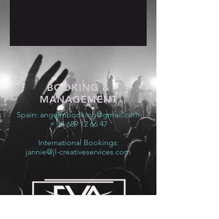
15 Aug 2022, 19:00
El Burgo de Ebro, 50730 El Burgo de
Ebro, Zaragoza, Spain
BOOKING &
MANAGEMENT
Spain:
angelmbooking@gmail.com
+ 34 689 12 66 47
International Bookings:
jannie@jl-creativeservices.com