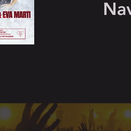
Na
on
a, 3, 28232 Las Rozas de Madrid, Madrid, España