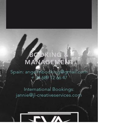
18 abr 2026, 19:00
Uleila del Campo, Uleila del Campo,
Almería, Spain
BOOKING &
MANAGEMENT
Spain:
angelmbooking@gmail.com
+ 34 689 12 66 47
International Bookings:
jannie@jl-creativeservices.com