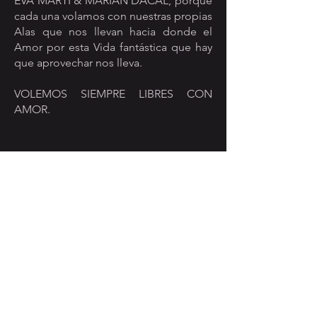
EVA MARTI & MARIAN DACAL, porque
cada una volamos con nuestras propias
Alas que nos llevan hacia donde el
Amor por esta Vida fantástica que hay
que aprovechar nos lleva.
VOLEMOS SIEMPRE LIBRES CON
AMOR.
BOOKING &
MANAGEMENT
Spain:
angelmbooking@gmail.com
+ 34 689 12 66 47
International Bookings:
jannie@jl-creativeservices.com