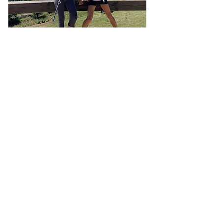
ESPACIO 74&75 VIBES
CAL MARGOY – RIU DE CERDANYA
Calle Migdia, 2