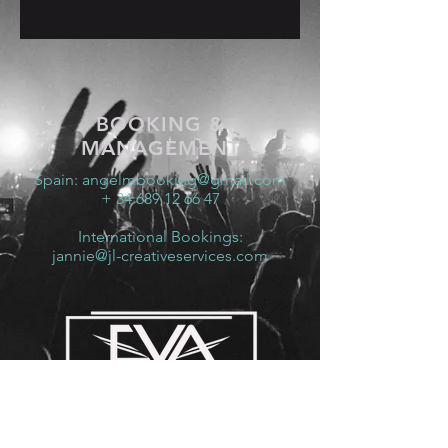
BOOKING &
MANAGEMENT
Spain:
angelmbooking@gmail.com
+ 34 689 12 66 47
International Bookings:
jannie@jl-creativeservices.com