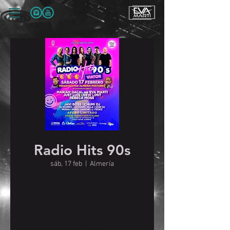
Radio Hits 90s
sáb, 17 feb
  |  
Almería
Horario y ubicación
17 feb 2024, 19:00 – 23:00
Almería, Almería, España