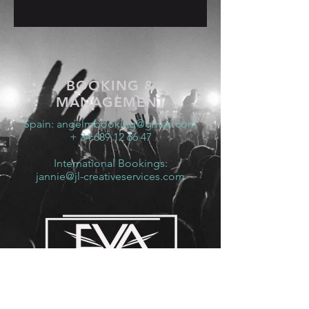
BOOKING &
MANAGEMENT
Spain:
angelmbooking@gmail.com
+ 34 689 12 66 47
International Bookings:
jannie@jl-creativeservices.com