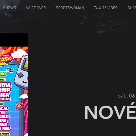
SHOWS
VOICE OVER
SPORTSWOMAN
74 & 75 VIBES
SHO
sáb, 06
NOVÉ