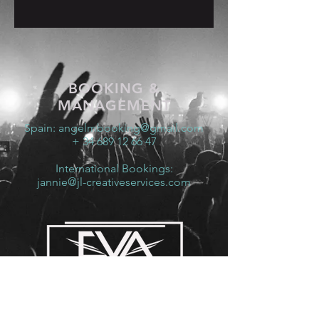
BOOKING &
MANAGEMENT
Spain:
angelmbooking@gmail.com
+ 34 689 12 66 47
International Bookings:
jannie@jl-creativeservices.com