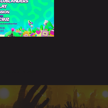
cación
n, Gipuzkoa, España