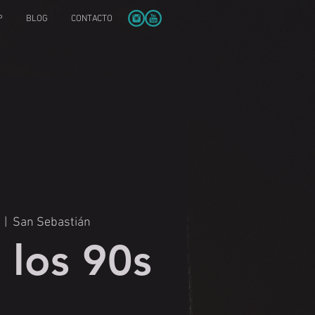
P
BLOG
CONTACTO
  |  
San Sebastián
 los 90s