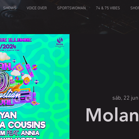
SHOWS
VOICE OVER
SPORTSWOMAN
74 & 75 VIBES
SHO
sáb, 22 jun
Molan