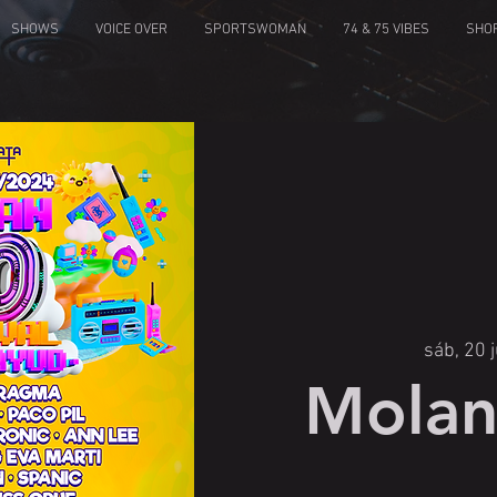
SHOWS
VOICE OVER
SPORTSWOMAN
74 & 75 VIBES
SHO
sáb, 20 j
Molan