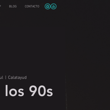
P
BLOG
CONTACTO
ul
  |  
Calatayud
 los 90s