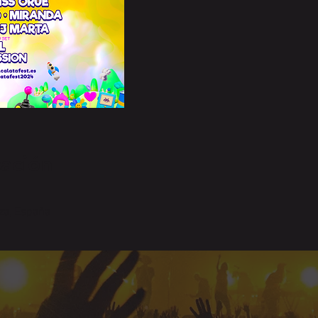
cación
za, España