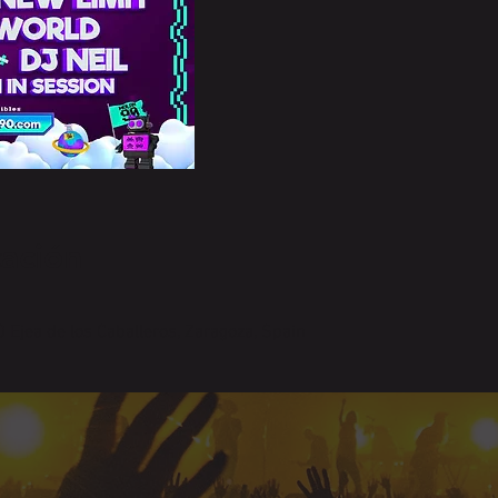
cación
0 Ejea de los Caballeros, Zaragoza, Spain