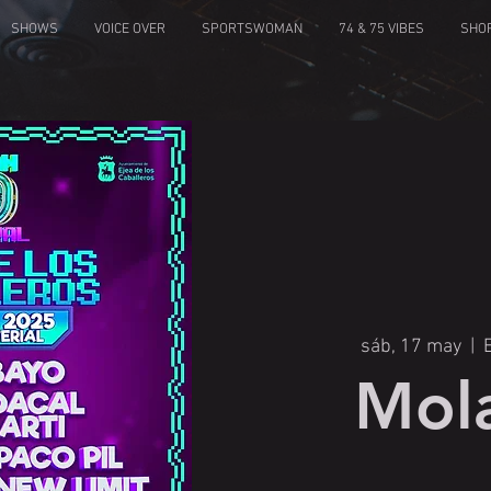
SHOWS
VOICE OVER
SPORTSWOMAN
74 & 75 VIBES
SHO
sáb, 17 may
  |  
Mol