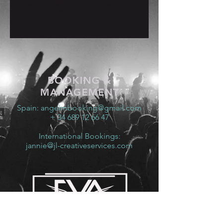
Plaça Trajo de Garbí, s/n, 08800 Vilanova
i la Geltrú, Barcelona, España
BOOKING &
MANAGEMENT
Spain:
angelmbooking@gmail.com
+ 34 689 12 66 47
International Bookings:
jannie@jl-creativeservices.com