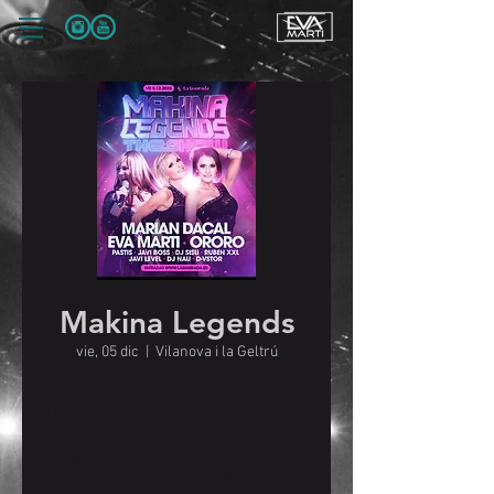
Makina Legends
vie, 05 dic
  |  
Vilanova i la Geltrú
Horario y ubicación
05 dic 2025, 19:00 – 23:00
Vilanova i la Geltrú, Moll de Ponent,