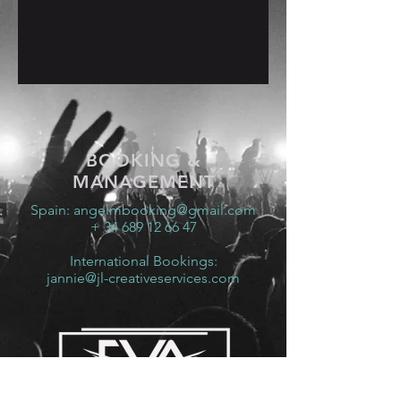
03 dic 2022, 19:00
El Grao de Castellón, El Grao de
Castellón, Castellón, Spain
BOOKING &
MANAGEMENT
Spain:
angelmbooking@gmail.com
+ 34 689 12 66 47
International Bookings:
jannie@jl-creativeservices.com