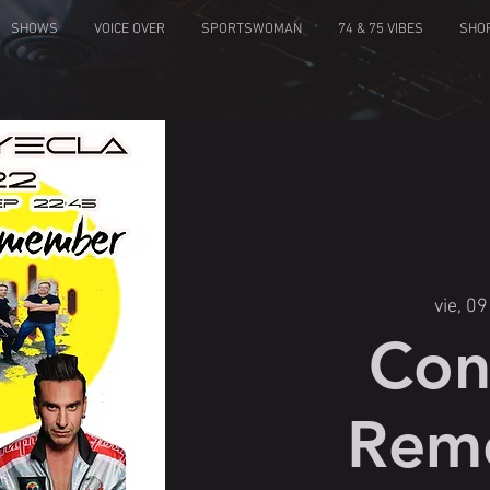
SHOWS
VOICE OVER
SPORTSWOMAN
74 & 75 VIBES
SHO
vie, 09
Con
Rem