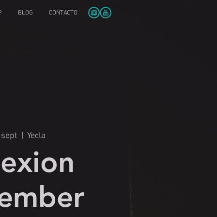
P
BLOG
CONTACTO
 sept
  |  
Yecla
exion
ember