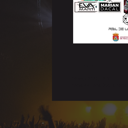
Horario y ubi
09 sept 2022, 19:00
Yecla, Av. Feria, 30510 Yecla