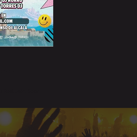
cación
la Real, Jaén, Spain