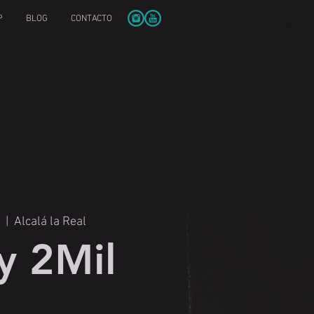
P
BLOG
CONTACTO
  |  
Alcalá la Real
y 2Mil