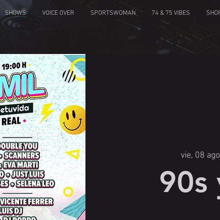
SHOWS
VOICE OVER
SPORTSWOMAN
74 & 75 VIBES
SHO
vie, 08 ago
90s 