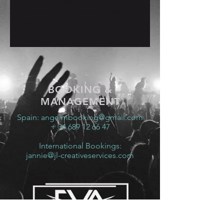
11 abr 2026, 19:00 – 23:00
Riudoms, 43330 Riudoms, Tarragona,
España
BOOKING &
MANAGEMENT
Spain:
angelmbooking@gmail.com
+ 34 689 12 66 47
International Bookings:
jannie@jl-creativeservices.com