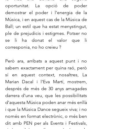
oportunitat. La opció de poder 
demostrar el poder i l’energia de la 
Música, i en aquest cas de la Música de 
Ball; un estil que ha estat menystingut, 
ple de prejudicis i estigmes. Potser no 
se li ha donat el valor que li 
corresponia, no ho creieu ?
Però ara, arribats a aquest punt i no 
sabem exactament per quina raó, però 
sí en aquest context, nosaltres, La 
Marian Dacal i l’Eva Martí, mostrem, 
després de més de 30 anys amagades 
darrera d’una veu, que les possibilitats 
d’aquesta Música poden anar més enllà 
i que la Música Dance segueix viva; i no 
només en format electrònic, o més ben 
dit amb PEN per als Events i Festivals, 