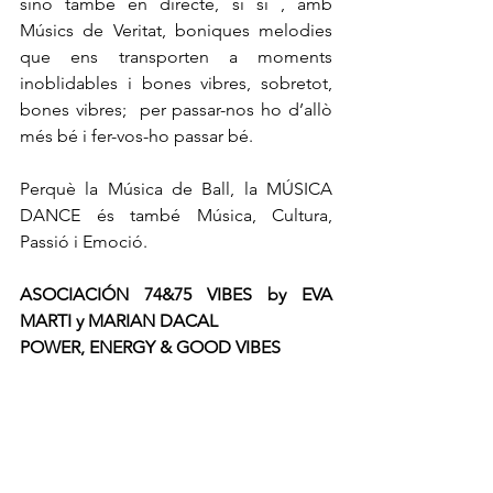
sinó també en directe, sí sí , amb 
Músics de Veritat, boniques melodies 
que ens transporten a moments 
inoblidables i bones vibres, sobretot, 
bones vibres;  per passar-nos ho d’allò 
més bé i fer-vos-ho passar bé.
Perquè la Música de Ball, la MÚSICA 
DANCE és també Música, Cultura, 
Passió i Emoció. 
ASOCIACIÓN 74&75 VIBES by EVA 
MARTI y MARIAN DACAL 
POWER, ENERGY & GOOD VIBES